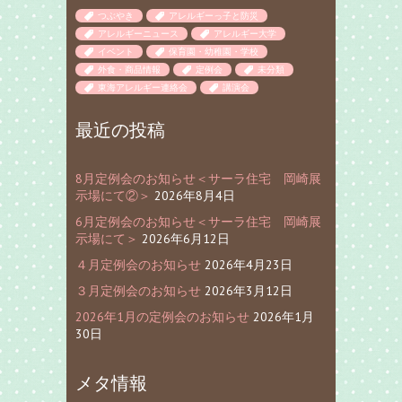
つぶやき
アレルギーっ子と防災
アレルギーニュース
アレルギー大学
イベント
保育園・幼稚園・学校
外食・商品情報
定例会
未分類
東海アレルギー連絡会
講演会
最近の投稿
8月定例会のお知らせ＜サーラ住宅 岡崎展
示場にて②＞
2026年8月4日
6月定例会のお知らせ＜サーラ住宅 岡崎展
示場にて＞
2026年6月12日
４月定例会のお知らせ
2026年4月23日
３月定例会のお知らせ
2026年3月12日
2026年1月の定例会のお知らせ
2026年1月
30日
メタ情報