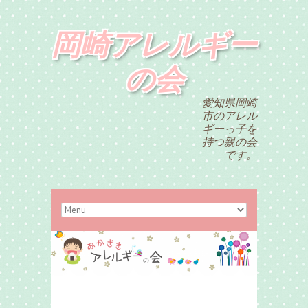
岡崎アレルギー
の会
愛知県岡崎
市のアレル
ギーっ子を
持つ親の会
です。