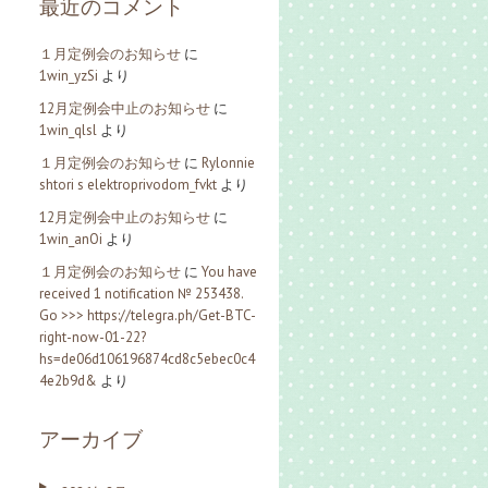
最近のコメント
１月定例会のお知らせ
に
1win_yzSi
より
12月定例会中止のお知らせ
に
1win_qlsl
より
１月定例会のお知らせ
に
Rylonnie
shtori s elektroprivodom_fvkt
より
12月定例会中止のお知らせ
に
1win_anOi
より
１月定例会のお知らせ
に
You have
received 1 notification № 253438.
Go >>> https://telegra.ph/Get-BTC-
right-now-01-22?
hs=de06d106196874cd8c5ebec0c4
4e2b9d&
より
アーカイブ