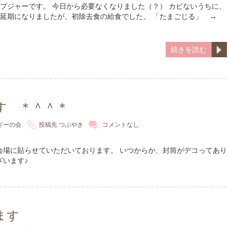
ープジャーです。 今日から必要なくなりました（？） カビないうちに、
、延期になりましたが、初除去食の給食でした。 「たまごじる」 →
続きを読む
す ＊＾＾＊
ギーの会
投稿先
つぶやき
コメントなし
会場に貼らせていただいております。 いつからか、封筒がデコってあり
ざいます♪
ます