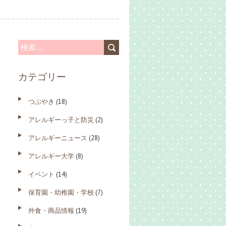
検
索
カテゴリー
:
つぶやき
(18)
アレルギーっ子と防災
(2)
アレルギーニュース
(28)
アレルギー大学
(8)
イベント
(14)
保育園・幼稚園・学校
(7)
外食・商品情報
(19)