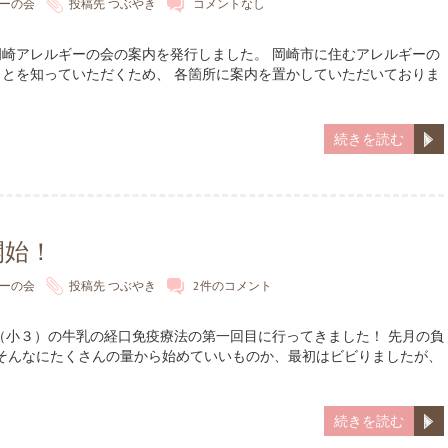
ーの会
投稿先
つぶやき
コメントなし
崎アレルギーの会の案内を発行しました。 岡崎市に住むアレルギーの
とを知っていただくため、 各箇所に案内を置かしていただいておりま
続きを読む
開始！
ーの会
投稿先
つぶやき
2件のコメント
（小３）の牛乳の経口免疫療法の第一回目に行ってきました！ 先月の負
。そんなにたくさんの量から始めていいものか、最初はビビりましたが、
続きを読む