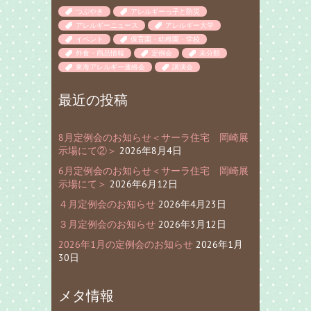
つぶやき
アレルギーっ子と防災
アレルギーニュース
アレルギー大学
イベント
保育園・幼稚園・学校
外食・商品情報
定例会
未分類
東海アレルギー連絡会
講演会
最近の投稿
8月定例会のお知らせ＜サーラ住宅 岡崎展
示場にて②＞
2026年8月4日
6月定例会のお知らせ＜サーラ住宅 岡崎展
示場にて＞
2026年6月12日
４月定例会のお知らせ
2026年4月23日
３月定例会のお知らせ
2026年3月12日
2026年1月の定例会のお知らせ
2026年1月
30日
メタ情報