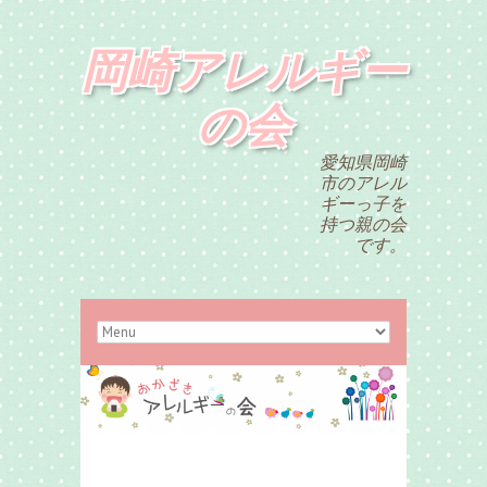
岡崎アレルギー
の会
愛知県岡崎
市のアレル
ギーっ子を
持つ親の会
です。