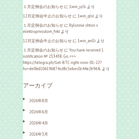
１月定例会のお知らせ
に
1win_yzSi
より
12月定例会中止のお知らせ
に
1win_qlsl
より
１月定例会のお知らせ
に
Rylonnie shtori s
elektroprivodom_fvkt
より
12月定例会中止のお知らせ
に
1win_anOi
より
１月定例会のお知らせ
に
You have received 1
notification № 253438. Go >>>
https://telegra.ph/Get-BTC-right-now-01-22?
hs=de06d106196874cd8c5ebec0c44e2b9d&
より
アーカイブ
2026年8月
2026年6月
2026年4月
2026年3月