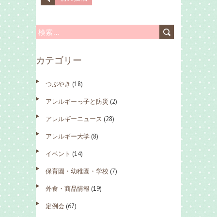
検
索
カテゴリー
:
つぶやき
(18)
アレルギーっ子と防災
(2)
アレルギーニュース
(28)
アレルギー大学
(8)
イベント
(14)
保育園・幼稚園・学校
(7)
外食・商品情報
(19)
定例会
(67)