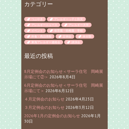
カテゴリー
つぶやき
アレルギーっ子と防災
アレルギーニュース
アレルギー大学
イベント
保育園・幼稚園・学校
外食・商品情報
定例会
未分類
東海アレルギー連絡会
講演会
最近の投稿
8月定例会のお知らせ＜サーラ住宅 岡崎展
示場にて②＞
2026年8月4日
6月定例会のお知らせ＜サーラ住宅 岡崎展
示場にて＞
2026年6月12日
４月定例会のお知らせ
2026年4月23日
３月定例会のお知らせ
2026年3月12日
2026年1月の定例会のお知らせ
2026年1月
30日