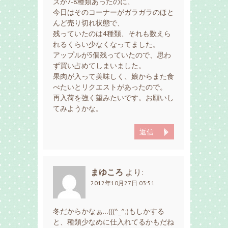
ズが7-8種類あったのに、
今日はそのコーナーがガラガラのほと
んど売り切れ状態で、
残っていたのは4種類、それも数えら
れるくらい少なくなってました。
アップルが5個残っていたので、思わ
ず買い占めてしまいました。
果肉が入って美味しく、娘からまた食
べたいとリクエストがあったので。
再入荷を強く望みたいです。お願いし
てみようかな。
返信
まゆころ
より:
2012年10月27日 03:51
冬だからかなぁ…(((^_^;)もしかする
と、種類少なめに仕入れてるかもだね