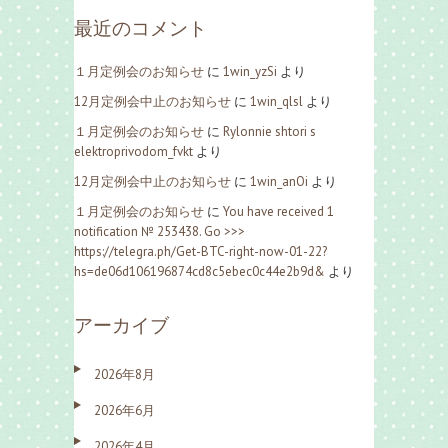
最近のコメント
１月定例会のお知らせ
に
1win_yzSi
より
12月定例会中止のお知らせ
に
1win_qlsl
より
１月定例会のお知らせ
に
Rylonnie shtori s
elektroprivodom_fvkt
より
12月定例会中止のお知らせ
に
1win_anOi
より
１月定例会のお知らせ
に
You have received 1
notification № 253438. Go >>>
https://telegra.ph/Get-BTC-right-now-01-22?
hs=de06d106196874cd8c5ebec0c44e2b9d&
より
アーカイブ
2026年8月
2026年6月
2026年4月