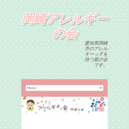
岡崎アレルギー
の会
愛知県岡崎
市のアレル
ギーっ子を
持つ親の会
です。