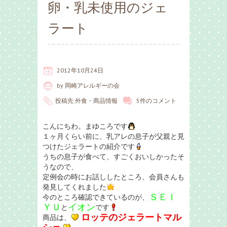
卵・乳未使用のジェ
ラート
2012年10月24日
by
岡崎アレルギーの会
投稿先
外食・商品情報
5件のコメント
こんにちわ。まゆころです
１ヶ月くらい前に、乳アレの息子が父親と見
つけたジェラートの紹介です
うちの息子が食べて、すごくおいしかったそ
うなので、
定例会の時にお話ししたところ、会員さんも
発見してくれました
ＳＥＩ
今のところ確認できているのが、
ＹＵ
イオン
と
です
ロッテのジェラートマル
商品は、