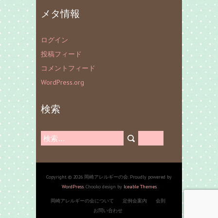
メタ情報
ログイン
投稿フィード
コメントフィード
WordPress.org
検索
検
索:
Copyright © 2026 岡崎アレルギーの会. Proudly powered by
WordPress
. Chooko design by
Iceable Themes
岡崎アレルギーの会について
定例会案内
会則
お問い合わせ