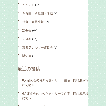
イベント
(14)
保育園・幼稚園・学校
(7)
外食・商品情報
(19)
定例会
(67)
未分類
(13)
東海アレルギー連絡会
(5)
講演会
(7)
最近の投稿
8月定例会のお知らせ＜サーラ住宅 岡崎展示場
にて②＞
6月定例会のお知らせ＜サーラ住宅 岡崎展示場
にて＞