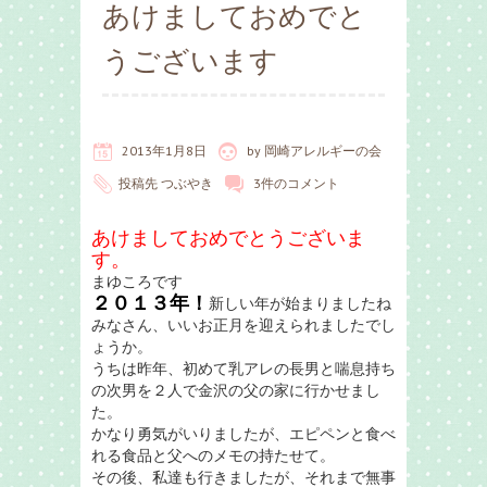
あけましておめでと
うございます
2013年1月8日
by
岡崎アレルギーの会
投稿先
つぶやき
3件のコメント
あけましておめでとうございま
す。
まゆころです
２０１３年！
新しい年が始まりましたね
みなさん、いいお正月を迎えられましたでし
ょうか。
うちは昨年、初めて乳アレの長男と喘息持ち
の次男を２人で金沢の父の家に行かせまし
た。
かなり勇気がいりましたが、エピペンと食べ
れる食品と父へのメモの持たせて。
その後、私達も行きましたが、それまで無事