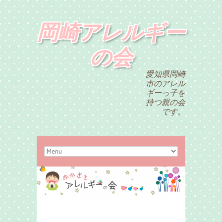
岡崎アレルギー
の会
愛知県岡崎
市のアレル
ギーっ子を
持つ親の会
です。