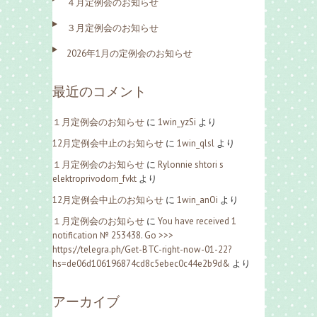
４月定例会のお知らせ
３月定例会のお知らせ
2026年1月の定例会のお知らせ
最近のコメント
１月定例会のお知らせ
に
1win_yzSi
より
12月定例会中止のお知らせ
に
1win_qlsl
より
１月定例会のお知らせ
に
Rylonnie shtori s
elektroprivodom_fvkt
より
12月定例会中止のお知らせ
に
1win_anOi
より
１月定例会のお知らせ
に
You have received 1
notification № 253438. Go >>>
https://telegra.ph/Get-BTC-right-now-01-22?
hs=de06d106196874cd8c5ebec0c44e2b9d&
より
アーカイブ