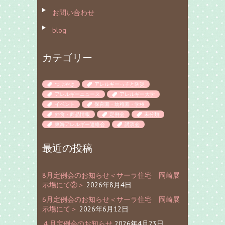
お問い合わせ
blog
カテゴリー
つぶやき
アレルギーっ子と防災
アレルギーニュース
アレルギー大学
イベント
保育園・幼稚園・学校
外食・商品情報
定例会
未分類
東海アレルギー連絡会
講演会
最近の投稿
8月定例会のお知らせ＜サーラ住宅 岡崎展
示場にて②＞
2026年8月4日
6月定例会のお知らせ＜サーラ住宅 岡崎展
示場にて＞
2026年6月12日
４月定例会のお知らせ
2026年4月23日