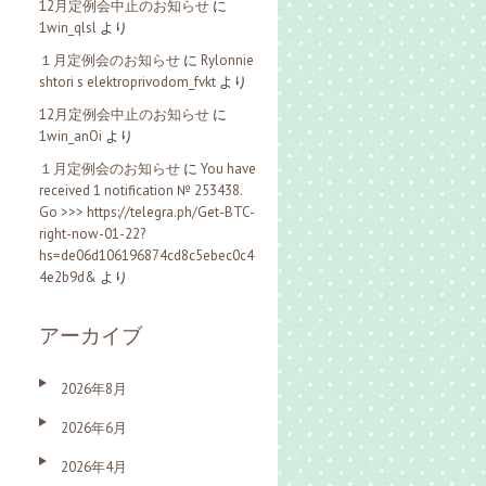
12月定例会中止のお知らせ
に
1win_qlsl
より
１月定例会のお知らせ
に
Rylonnie
shtori s elektroprivodom_fvkt
より
12月定例会中止のお知らせ
に
1win_anOi
より
１月定例会のお知らせ
に
You have
received 1 notification № 253438.
Go >>> https://telegra.ph/Get-BTC-
right-now-01-22?
hs=de06d106196874cd8c5ebec0c4
4e2b9d&
より
アーカイブ
2026年8月
2026年6月
2026年4月