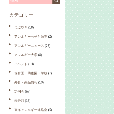
索
カテゴリー
:
つぶやき
(18)
アレルギーっ子と防災
(2)
アレルギーニュース
(28)
アレルギー大学
(8)
イベント
(14)
保育園・幼稚園・学校
(7)
外食・商品情報
(19)
定例会
(67)
未分類
(13)
東海アレルギー連絡会
(5)