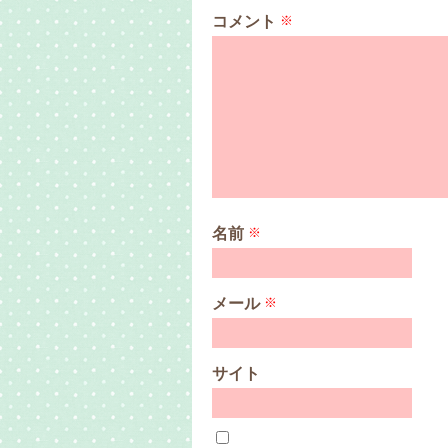
コメント
※
名前
※
メール
※
サイト