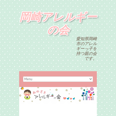
岡崎アレルギー
の会
愛知県岡崎
市のアレル
ギーっ子を
持つ親の会
です。