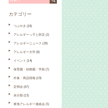
索
カテゴリー
:
つぶやき
(18)
アレルギーっ子と防災
(2)
アレルギーニュース
(28)
アレルギー大学
(8)
イベント
(14)
保育園・幼稚園・学校
(7)
外食・商品情報
(19)
定例会
(67)
未分類
(13)
東海アレルギー連絡会
(5)