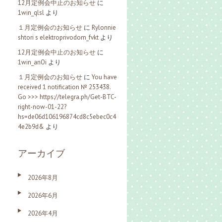
12月定例会中止のお知らせ
に
1win_qlsl
より
１月定例会のお知らせ
に
Rylonnie
shtori s elektroprivodom_fvkt
より
12月定例会中止のお知らせ
に
1win_anOi
より
１月定例会のお知らせ
に
You have
received 1 notification № 253438.
Go >>> https://telegra.ph/Get-BTC-
right-now-01-22?
hs=de06d106196874cd8c5ebec0c4
4e2b9d&
より
アーカイブ
2026年8月
2026年6月
2026年4月