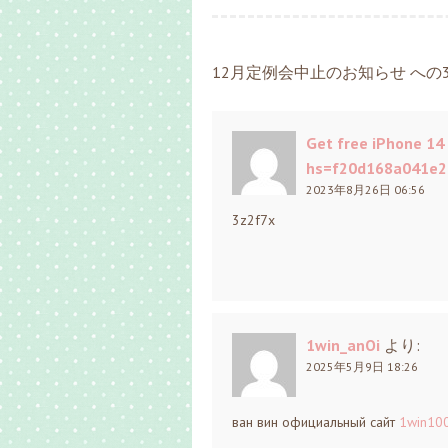
12月定例会中止のお知らせ への
Get free iPhone 14
hs=f20d168a041e2
2023年8月26日 06:56
3z2f7x
1win_anOi
より:
2025年5月9日 18:26
ван вин официальный сайт
1win100