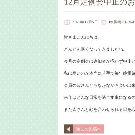
12月定例会中止の
2020年12月5日
by
岡崎アレル
皆さまこんにちは。
どんどん寒くなってきましたね。
今月の定例会は参加者が揃わず中止
私は寒いのが本当に苦手で毎年静電気
会員の皆さんともなかなかお会い出
来年はどんな日常を過ごす事になる
また皆さんと顔を合わせられる日を
過去の投稿へ