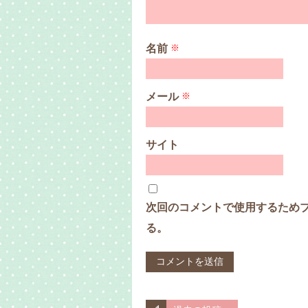
名前
※
メール
※
サイト
次回のコメントで使用するため
る。