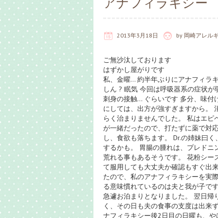
アナフィラキシー
2013年3月18日
by
岡崎アレル
ご無沙汰しております
はずかし屋がりです
私、金曜… 約半年ぶりにアナフィラキシーを
しん ? 眠気 今回は呼吸器系の症状
刺身の接触… ぐらいです 多分、味
にしては、出方が強すぎますから。 
らく治まりませんでした。 私はエピ
が一緒だったので、打たずに薬で対応
し、食欲も落ちます。 Dr.の姉妹
するかも。 胃腸の腫れは、プレドニ
荒れる事もあるそうです。 花粉シー
て服用しても大丈夫か確認もすぐ出来
たので、私のアナフィラキシーを実際
る意味慣れているのは夫と我が子です
急遽お泊まりとなりました。 翌日帰
く、その日も夫の食事の支度は出来ず
ナフィラキシー後2日目の日曜も、や