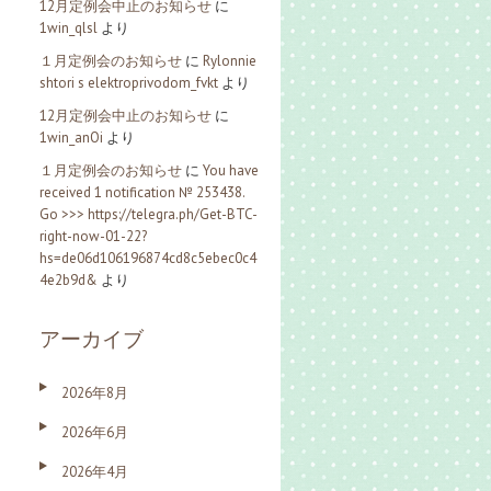
12月定例会中止のお知らせ
に
1win_qlsl
より
１月定例会のお知らせ
に
Rylonnie
shtori s elektroprivodom_fvkt
より
12月定例会中止のお知らせ
に
1win_anOi
より
１月定例会のお知らせ
に
You have
received 1 notification № 253438.
Go >>> https://telegra.ph/Get-BTC-
right-now-01-22?
hs=de06d106196874cd8c5ebec0c4
4e2b9d&
より
アーカイブ
2026年8月
2026年6月
2026年4月