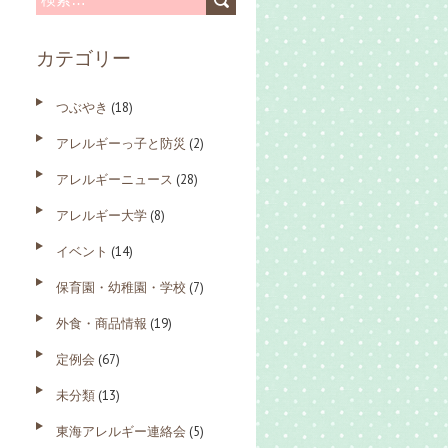
索
カテゴリー
:
つぶやき
(18)
アレルギーっ子と防災
(2)
アレルギーニュース
(28)
アレルギー大学
(8)
イベント
(14)
保育園・幼稚園・学校
(7)
外食・商品情報
(19)
定例会
(67)
未分類
(13)
東海アレルギー連絡会
(5)