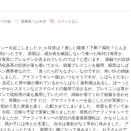
ギーの会
投稿先
つぶやき
コメントなし
起こしました (>_<) 症状は ? 激しい腹痛 ? 下痢 ? 嘔吐 ? じんま
が弱かったです。 原因は… 成分表を確認しないで食べた味付け海苔か、
付け海苔にアレルゲンが含まれていたのでは？と思います。 接触での症状
消化器系の症状が落ち着いてから、頓服プレドニンを服用、眠気はしば
ペン携帯者なので、「迷ったら打ちなさい」なのですが、幸いDr.の姉妹
しました。 アナフィラキシー後はいつもそうですが、しばらくだるい
曰く、反応した胃や腸が腫れているからしばらく違和感はあるし、ぼーっと
ンやセレスタミンなどステロイドの服用で治まるが、プレドニンは胃が
ズンで花粉用の薬も服用していたので、姉妹が居てくれて頓服を合わせ
て、有難かったです ただ、アナフィラキシーを起こしたのが実家だっ
初めて見た家族も多く、心配させてしまいました。 何度も見ていてあ
 今回、日帰り予定で実家に帰りましたが、突然のアナフィラキシーで
りましたが、アナフィラキシーの翌日の高速道路運転は、かなりしんど
、我が子には何とか支度し、自分は食欲がなく早めに休みました。 ア
はりちょっとだるく、昼間少し横になって休みました。 お子さんがア