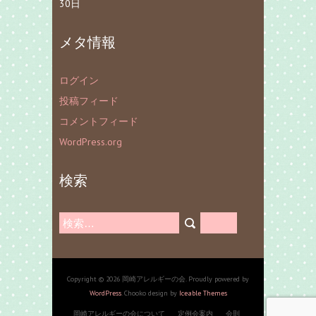
30日
メタ情報
ログイン
投稿フィード
コメントフィード
WordPress.org
検索
検
索:
Copyright © 2026 岡崎アレルギーの会. Proudly powered by
WordPress
. Chooko design by
Iceable Themes
岡崎アレルギーの会について
定例会案内
会則