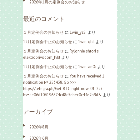
2026年1月の定例会のお知らせ
最近のコメント
１月定例会のお知らせ
に
1win_yzSi
より
12月定例会中止のお知らせ
に
1win_qlsl
より
１月定例会のお知らせ
に
Rylonnie shtori s
elektroprivodom_fvkt
より
12月定例会中止のお知らせ
に
1win_anOi
より
１月定例会のお知らせ
に
You have received 1
notification № 253438. Go >>>
https://telegra.ph/Get-BTC-right-now-01-22?
hs=de06d106196874cd8c5ebec0c44e2b9d&
より
アーカイブ
2026年8月
2026年6月