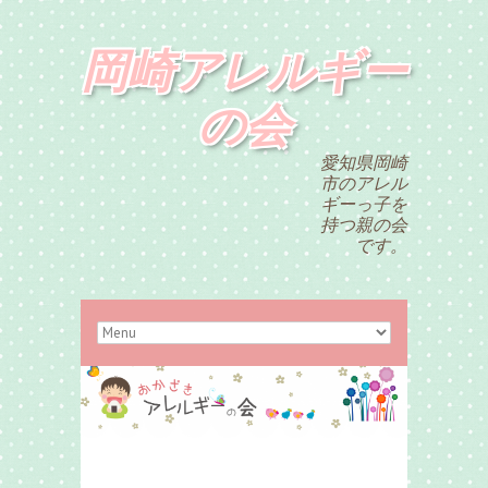
岡崎アレルギー
の会
愛知県岡崎
市のアレル
ギーっ子を
持つ親の会
です。