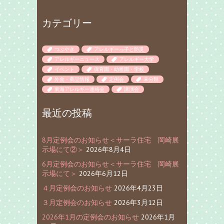
カテゴリー
つぶやき
アレルギーっ子と防災
アレルギーニュース
アレルギー大学
イベント
保育園・幼稚園・学校
外食・商品情報
定例会
未分類
東海アレルギー連絡会
講演会
最近の投稿
8月定例会のお知らせ＜サーラ住宅 岡崎展
示場にて②＞
2026年8月4日
6月定例会のお知らせ＜サーラ住宅 岡崎展
示場にて＞
2026年6月12日
４月定例会のお知らせ
2026年4月23日
３月定例会のお知らせ
2026年3月12日
2026年1月の定例会のお知らせ
2026年1月